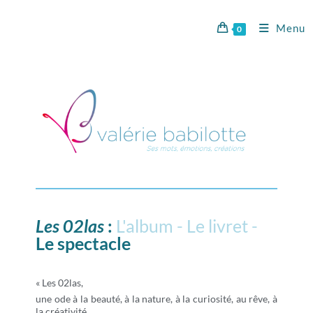
Menu
0
Les 02las
:
L'album - Le livret -
Le spectacle
« Les 02las,
une ode à la beauté, à la nature, à la curiosité, au rêve, à
la créativité…