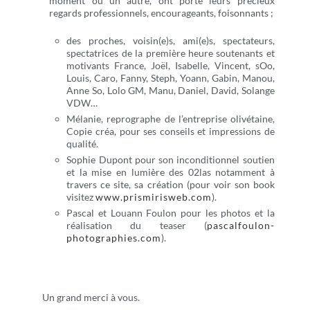
moment ou un autre, ont porté leurs précieux
regards professionnels, encourageants, foisonnants ;
des proches, voisin(e)s, ami(e)s, spectateurs,
spectatrices de la première heure soutenants et
motivants France, Joël, Isabelle, Vincent, sOo,
Louis, Caro, Fanny, Steph, Yoann, Gabin, Manou,
Anne So, Lolo GM, Manu, Daniel, David, Solange
VDW…
Mélanie, reprographe de l’entreprise olivétaine,
Copie créa, pour ses conseils et impressions de
qualité.
Sophie Dupont pour son inconditionnel soutien
et la mise en lumière des 02las notamment à
travers ce site, sa création (pour voir son book
visitez
www.prismirisweb.com
).
Pascal et Louann Foulon pour les photos et la
réalisation du teaser (
pascalfoulon-
photographies.com
).
Un grand merci à vous.