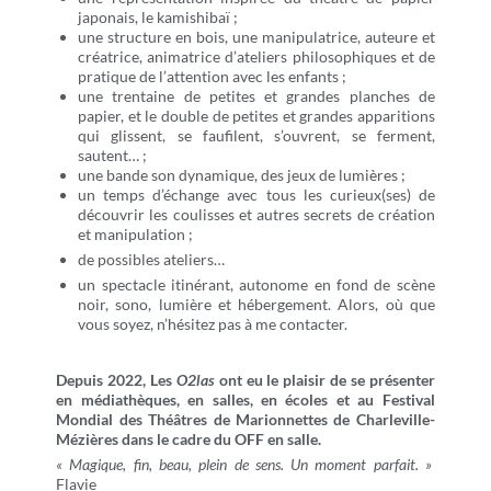
japonais, le kamishibaï ;
une structure en bois, une manipulatrice, auteure et
créatrice, animatrice d’ateliers philosophiques et de
pratique de l’attention avec les enfants ;
une trentaine de petites et grandes planches de
papier, et le double de petites et grandes apparitions
qui glissent, se faufilent, s’ouvrent, se ferment,
sautent… ;
une bande son dynamique, des jeux de lumières ;
un temps d’échange avec tous les curieux(ses) de
découvrir les coulisses et autres secrets de création
et manipulation ;
de possibles ateliers…
un spectacle itinérant, autonome en fond de scène
noir, sono, lumière et hébergement. Alors, où que
vous soyez, n’hésitez pas à me contacter.
Depuis 2022, Les
O2las
ont eu le plaisir de se présenter
en médiathèques, en salles, en écoles et au Festival
Mondial des Théâtres de Marionnettes de Charleville-
Mézières dans le cadre du OFF en salle.
« Magique, fin, beau, plein de sens. Un moment parfait. »
Flavie